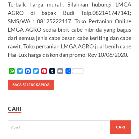
Terbaik harga murah. Silahkan hubungi LMGA
AGRO di bapak Budi Telp.082141747141;
SMS/WA : 08125222117. Toko Pertanian Online
LMGA AGRO sedia bibit cabe hibrida yang bagus
dari semua jenis cabe besar, cabe keriting dan cabe
rawit. Toko pertanian LMGA AGRO jual benih cabe
Hai-Lux harga diskon dan promo. Rev 10/06/2020.
W
T
F
T
P
T
E
S
h
e
a
w
i
u
m
h
a
l
c
i
n
m
a
a
BACA SELENGKAPNYA
t
e
e
t
t
b
i
r
s
g
b
t
e
l
l
e
A
r
o
e
r
r
p
a
o
r
e
CARI
p
m
k
s
t