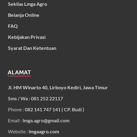
Sekilas Lmga Agro
Belanja Online
FAQ
Kebijakan Privasi
Syarat Dan Ketentuan
ALAMAT
Jl. HM Winarto 40, Lirboyo Kediri, Jawa Timur
Sms / Wa : 081 252 22117
Phone :
082 141 747 141 ( CP. Budi )
Email :
lmga.agro@gmail.com
Website :
lmgaagro.com