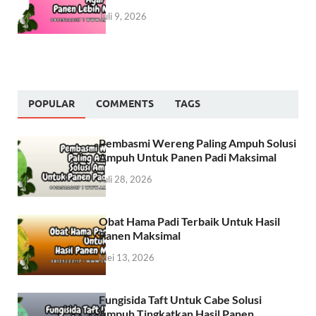
Juli 9, 2026
POPULAR
COMMENTS
TAGS
Pembasmi Wereng Paling Ampuh Solusi
Ampuh Untuk Panen Padi Maksimal
Juli 28, 2026
Obat Hama Padi Terbaik Untuk Hasil
Panen Maksimal
Mei 13, 2026
Fungisida Taft Untuk Cabe Solusi
Ampuh Tingkatkan Hasil Panen