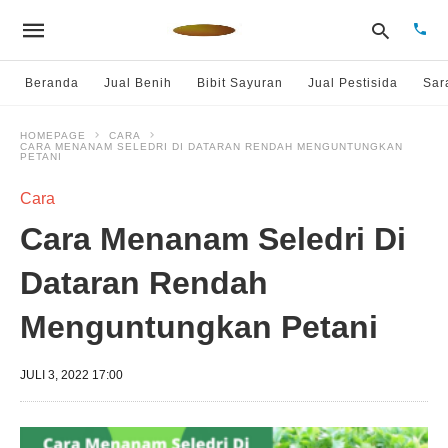
Beranda
Jual Benih
Bibit Sayuran
Jual Pestisida
Sar
HOMEPAGE
CARA
CARA MENANAM SELEDRI DI DATARAN RENDAH MENGUNTUNGKAN
Type
PETANI
your
sear
Cara
quer
and
Cara Menanam Seledri Di
hit
enter
Dataran Rendah
Menguntungkan Petani
JULI 3, 2022 17:00