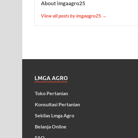
About imgaagro25
View all posts by imgaagro25 →
LMGA AGRO
Toko Pertanian
Konsultasi Pertanian
Sekilas Lmga Agro
Belanja Online
FAQ