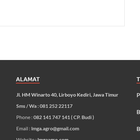
ALAMAT
Jl. HM Winarto 40, Lirboyo Kediri, Jawa Timur
P
Sms / Wa : 081 252 22117
B
Phone :
082 141 747 141 ( CP. Budi )
Email :
lmga.agro@gmail.com
B
Website :
lmgaagro.com