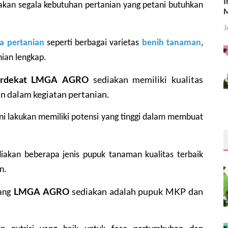
I
kan segala kebutuhan pertanian yang petani butuhkan 
M
J
a pertanian
 seperti berbagai varietas 
benih tanaman
, 
nian lengkap.
Terdekat LMGA AGRO
 sediakan memiliki kualitas 
n dalam kegiatan pertanian.
ni lakukan memiliki potensi yang tinggi dalam membuat 
akan beberapa jenis pupuk tanaman kualitas terbaik 
n.
LMGA AGRO
 sediakan adalah pupuk MKP dan 
ang 