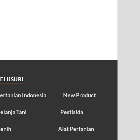
TELUSURI
ertanian Indonesia
New Product
elanja Tani
Pestisida
enih
Alat Pertanian