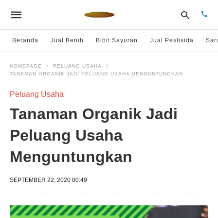
Beranda
Jual Benih
Bibit Sayuran
Jual Pestisida
Sar
HOMEPAGE
PELUANG USAHA
TANAMAN ORGANIK JADI PELUANG USAHA MENGUNTUNGKAN
Type
your
sear
Peluang Usaha
quer
and
Tanaman Organik Jadi
hit
enter
Peluang Usaha
Menguntungkan
SEPTEMBER 22, 2020 00:49