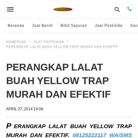
Beranda
Jual Benih
Bibit Sayuran
Jual Pestisida
Sar
HOMEPAGE
ALAT PERTANIAN
PERANGKAP LALAT BUAH YELLOW TRAP MURAH DAN EFEKTIF
Type
your
sear
quer
PERANGKAP LALAT
and
hit
BUAH YELLOW TRAP
enter
MURAH DAN EFEKTIF
APRIL 27, 2014 14:08
P
ERANGKAP LALAT BUAH YELLOW TRAP
MURAH DAN EFEKTIF.
08125222117 WA/SMS