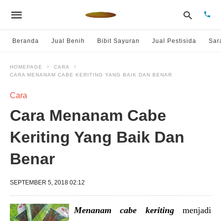
Beranda
Jual Benih
Bibit Sayuran
Jual Pestisida
Sar
HOMEPAGE
CARA
CARA MENANAM CABE KERITING YANG BAIK DAN BENAR
Type
your
sear
Cara
quer
and
Cara Menanam Cabe
hit
enter
Keriting Yang Baik Dan
Benar
SEPTEMBER 5, 2018 02:12
Menanam cabe keriting
menjadi