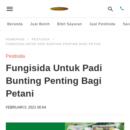
Beranda
Jual Benih
Bibit Sayuran
Jual Pestisida
Sar
HOMEPAGE
PESTISIDA
FUNGISIDA UNTUK PADI BUNTING PENTING BAGI PETANI
Type
your
sear
Pestisida
quer
and
Fungisida Untuk Padi
hit
enter
Bunting Penting Bagi
Petani
FEBRUARI 5, 2021 00:04