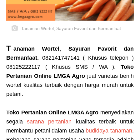
Tanaman Wortel, Sayuran Favorit dan Bermanfaat
T
anaman Wortel, Sayuran Favorit dan
Bermanfaat.
082141747141 ( Khusus telepon )
08125222117 ( Khusus SMS / WA ).
Toko
Pertanian Online LMGA Agro
jual varietas benih
wortel kualitas terbaik dengan harga murah untuk
petani.
Toko Pertanian Online LMGA Agro
menyediakan
segala
sarana pertanian
kualitas terbaik untuk
membantu petani dalam usaha
budidaya tanaman
.
Beberapa sarana pertanian yang tersedia adalah