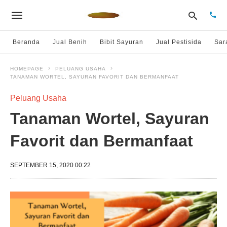
Beranda
Jual Benih
Bibit Sayuran
Jual Pestisida
Sar
HOMEPAGE
PELUANG USAHA
TANAMAN WORTEL, SAYURAN FAVORIT DAN BERMANFAAT
Type
your
sear
Peluang Usaha
quer
and
Tanaman Wortel, Sayuran
hit
enter
Favorit dan Bermanfaat
SEPTEMBER 15, 2020 00:22