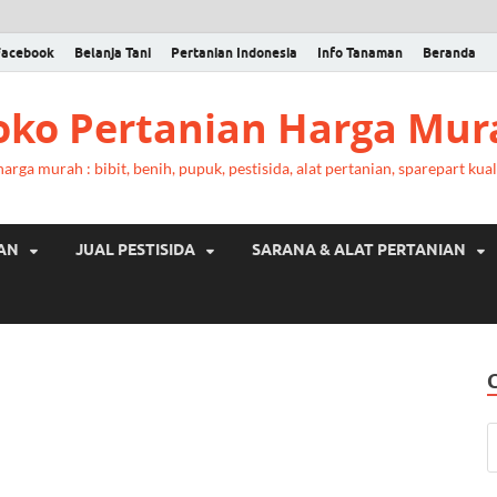
Facebook
Belanja Tani
Pertanian Indonesia
Info Tanaman
Beranda
Toko Pertanian Harga Mur
rga murah : bibit, benih, pupuk, pestisida, alat pertanian, sparepart kual
RAN
JUAL PESTISIDA
SARANA & ALAT PERTANIAN