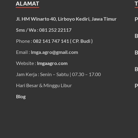
ALAMAT
Jl. HM Winarto 40, Lirboyo Kediri, Jawa Timur
P
Sms / Wa : 081 252 22117
B
Phone :
082 141 747 141 ( CP. Budi )
Email :
lmga.agro@gmail.com
B
Website :
lmgaagro.com
B
Jam Kerja : Senin – Sabtu | 07.30 – 17.00
Hari Besar & Minggu Libur
P
Blog