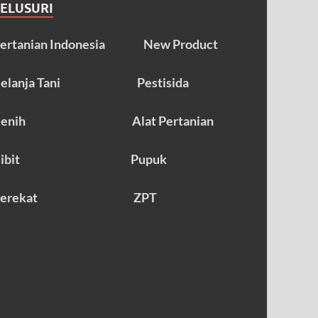
TELUSURI
ertanian Indonesia
New Product
elanja Tani
Pestisida
enih
Alat Pertanian
ibit
Pupuk
erekat
ZPT