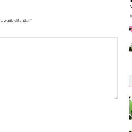
I
M
J
g wajib ditandai
*