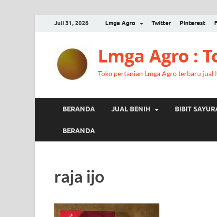
Juli 31, 2026
Lmga Agro
Twitter
Pinterest
Lmga Agro : 
Toko pertanian Lmga Agro terbaru jual ha
BERANDA
JUAL BENIH
BIBIT SAYU
BERANDA
raja ijo