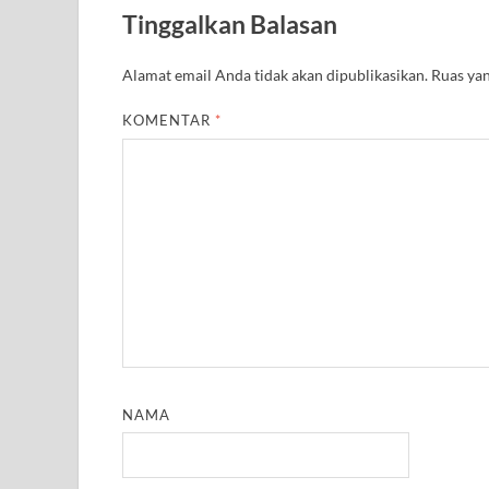
A
r
o
e
r
r
Tinggalkan Balasan
p
a
o
r
e
p
m
k
s
t
Alamat email Anda tidak akan dipublikasikan.
Ruas yan
KOMENTAR
*
NAMA