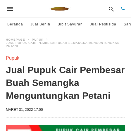
Beranda
Jual Benih
Bibit Sayuran
Jual Pestisida
Sar
HOMEPAGE
PUPUK
JUAL PUPUK CAIR PEMBESAR BUAH SEMANGKA MENGUNTUNGKAN
Type
PETANI
your
sear
Pupuk
quer
and
Jual Pupuk Cair Pembesar
hit
enter
Buah Semangka
Menguntungkan Petani
MARET 31, 2022 17:00