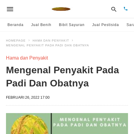
Beranda
Jual Benih
Bibit Sayuran
Jual Pestisida
Sar
HOMEPAGE
HAMA DAN PENYAKIT
MENGENAL PENYAKIT PADA PADI DAN OBATNYA
Type
your
sear
Hama dan Penyakit
quer
and
Mengenal Penyakit Pada
hit
enter
Padi Dan Obatnya
FEBRUARI 26, 2022 17:00