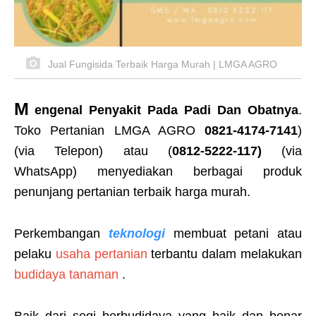
Jual Fungisida Terbaik Harga Murah | LMGA AGRO
M
engenal Penyakit Pada Padi Dan Obatnya
.
Toko Pertanian LMGA AGRO
0821-4174-7141
)
(via Telepon) atau (
0812-5222-117)
(via
WhatsApp) menyediakan berbagai produk
penunjang pertanian terbaik harga murah.
Perkembangan
teknologi
membuat petani atau
pelaku
usaha pertanian
terbantu dalam melakukan
budidaya tanaman
.
Baik dari segi berbudidaya yang baik dan benar