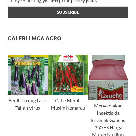
By continuing, you accept the privacy policy
GALERI LMGA AGRO
Benih Terong Laris
Cabe Merah
Menyediakan
Tahan Virus
Musim Kemarau
Insektisida
Sistemik Gaucho
350 FS Harga
Murah Kualitas