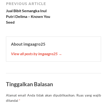
PREVIOUS ARTICLE
A
r
o
e
r
r
p
a
o
r
e
Jual Bibit Semangka Inul
p
m
k
s
Putri Delima – Known You
t
Seed
About imgaagro25
View all posts by imgaagro25 →
Tinggalkan Balasan
Alamat email Anda tidak akan dipublikasikan.
Ruas yang wajib
ditandai
*