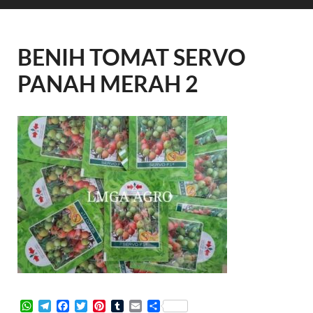
BENIH TOMAT SERVO
PANAH MERAH 2
W
T
F
T
P
T
E
S