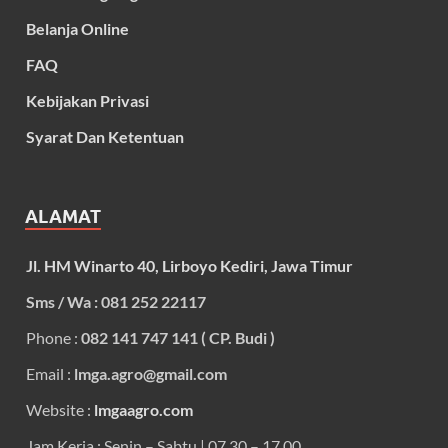
Belanja Online
FAQ
Kebijakan Privasi
Syarat Dan Ketentuan
ALAMAT
Jl. HM Winarto 40, Lirboyo Kediri, Jawa Timur
Sms / Wa : 081 252 22117
Phone :
082 141 747 141 ( CP. Budi )
Email :
lmga.agro@gmail.com
Website :
lmgaagro.com
Jam Kerja : Senin – Sabtu | 07.30 – 17.00