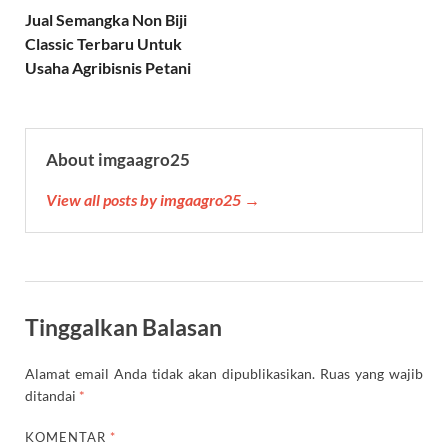
p
a
o
r
e
Jual Semangka Non Biji
p
m
k
s
Classic Terbaru Untuk
t
Usaha Agribisnis Petani
About imgaagro25
View all posts by imgaagro25 →
Tinggalkan Balasan
Alamat email Anda tidak akan dipublikasikan.
Ruas yang wajib
ditandai
*
KOMENTAR
*