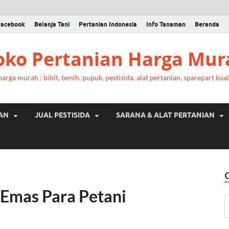
Facebook
Belanja Tani
Pertanian Indonesia
Info Tanaman
Beranda
Toko Pertanian Harga Mur
rga murah : bibit, benih, pupuk, pestisida, alat pertanian, sparepart kual
RAN
JUAL PESTISIDA
SARANA & ALAT PERTANIAN
Emas Para Petani