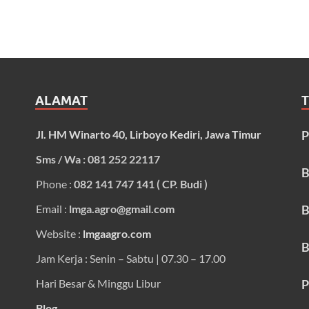
ALAMAT
Jl. HM Winarto 40, Lirboyo Kediri, Jawa Timur
P
Sms / Wa : 081 252 22117
B
Phone :
082 141 747 141 ( CP. Budi )
Email :
lmga.agro@gmail.com
B
Website :
lmgaagro.com
B
Jam Kerja : Senin – Sabtu | 07.30 – 17.00
Hari Besar & Minggu Libur
P
Blog