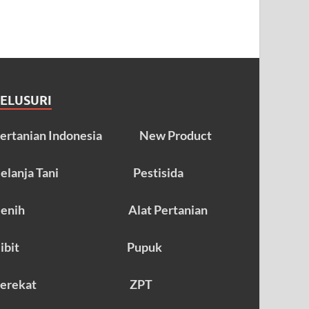
TELUSURI
ertanian Indonesia
New Product
elanja Tani
Pestisida
enih
Alat Pertanian
ibit
Pupuk
erekat
ZPT