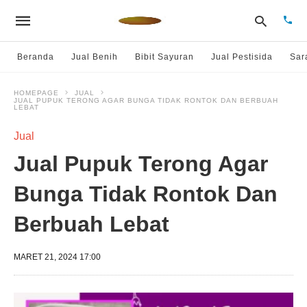
Beranda
Jual Benih
Bibit Sayuran
Jual Pestisida
Sar
HOMEPAGE
JUAL
JUAL PUPUK TERONG AGAR BUNGA TIDAK RONTOK DAN BERBUAH
Type
LEBAT
your
sear
Jual
quer
and
Jual Pupuk Terong Agar
hit
enter
Bunga Tidak Rontok Dan
Berbuah Lebat
MARET 21, 2024 17:00