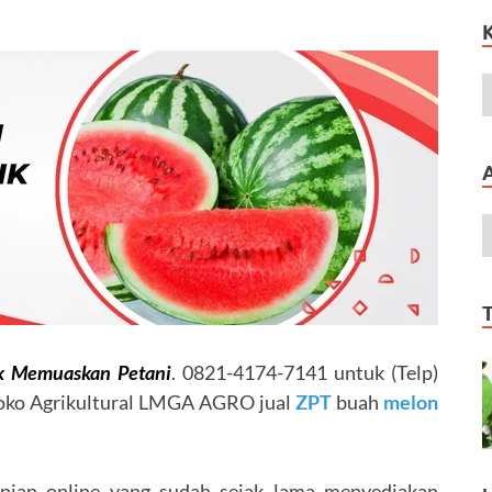
k Memuaskan Petani
. 0821-4174-7141 untuk (Telp)
oko Agrikultural LMGA AGRO jual
ZPT
buah
melon
nian online yang sudah sejak lama menyediakan