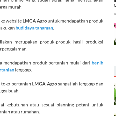
I
M
arga murah.
J
 ke website
LMGA Agro
untuk mendapatkan produk
elakukan
budidaya tanaman
.
iakan merupakan produk-produk hasil produksi
erpengalaman.
sa mendapatkan produk pertanian mulai dari
benih
rtanian
lengkap.
 toko pertanian
LMGA Agro
sangatlah lengkap dan
ngga buah.
ai kebutuhan atau sesuai planning petani untuk
anian atau rumahan.