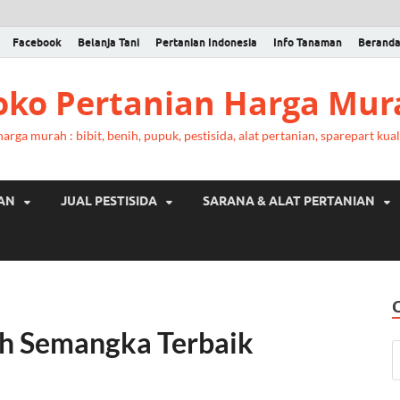
Facebook
Belanja Tani
Pertanian Indonesia
Info Tanaman
Berand
Toko Pertanian Harga Mur
rga murah : bibit, benih, pupuk, pestisida, alat pertanian, sparepart kual
RAN
JUAL PESTISIDA
SARANA & ALAT PERTANIAN
h Semangka Terbaik