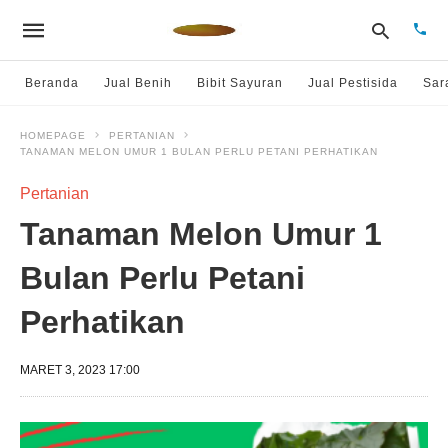
Beranda
Jual Benih
Bibit Sayuran
Jual Pestisida
Sar
HOMEPAGE
PERTANIAN
TANAMAN MELON UMUR 1 BULAN PERLU PETANI PERHATIKAN
Type
your
sear
Pertanian
quer
and
Tanaman Melon Umur 1
hit
enter
Bulan Perlu Petani
Perhatikan
MARET 3, 2023 17:00