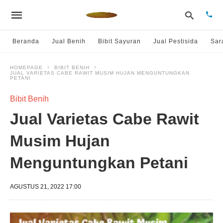
Beranda
Jual Benih
Bibit Sayuran
Jual Pestisida
Sar
HOMEPAGE
BIBIT BENIH
JUAL VARIETAS CABE RAWIT MUSIM HUJAN MENGUNTUNGKAN
Type
PETANI
your
sear
Bibit Benih
quer
and
Jual Varietas Cabe Rawit
hit
enter
Musim Hujan
Menguntungkan Petani
AGUSTUS 21, 2022 17:00