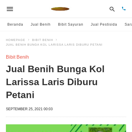
Beranda
Jual Benih
Bibit Sayuran
Jual Pestisida
Sar
HOMEPAGE
BIBIT BENIH
JUAL BENIH BUNGA KOL LARISSA LARIS DIBURU PETANI
Type
your
sear
Bibit Benih
quer
and
Jual Benih Bunga Kol
hit
enter
Larissa Laris Diburu
Petani
SEPTEMBER 25, 2021 00:03