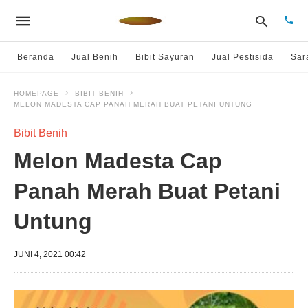
Beranda
Jual Benih
Bibit Sayuran
Jual Pestisida
Sar
HOMEPAGE
BIBIT BENIH
MELON MADESTA CAP PANAH MERAH BUAT PETANI UNTUNG
Type
your
sear
Bibit Benih
quer
and
Melon Madesta Cap
hit
enter
Panah Merah Buat Petani
Untung
JUNI 4, 2021 00:42