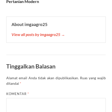
Pertanian Modern
t
About imgaagro25
View all posts by imgaagro25 →
Tinggalkan Balasan
Alamat email Anda tidak akan dipublikasikan.
Ruas yang wajib
ditandai
*
KOMENTAR
*