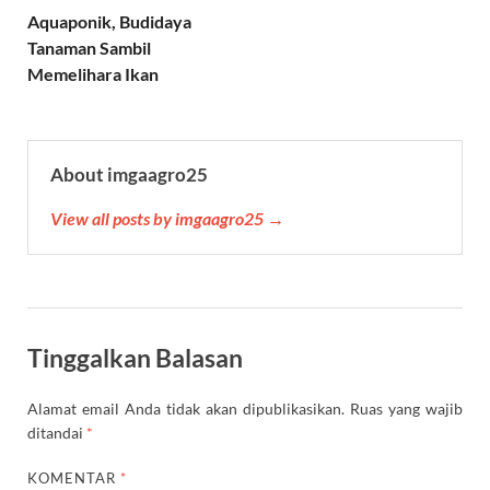
p
a
o
r
e
Aquaponik, Budidaya
p
m
k
s
Tanaman Sambil
t
Memelihara Ikan
About imgaagro25
View all posts by imgaagro25 →
Tinggalkan Balasan
Alamat email Anda tidak akan dipublikasikan.
Ruas yang wajib
ditandai
*
KOMENTAR
*