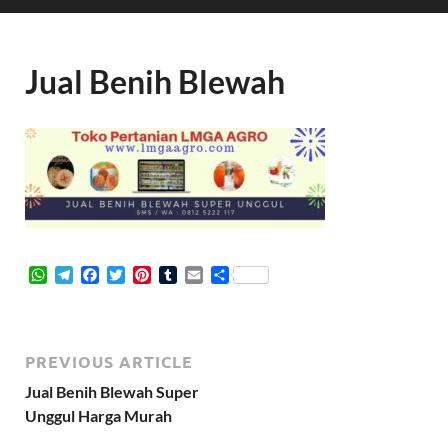
Jual Benih Blewah
W
T
F
T
P
T
E
S
h
e
a
w
i
u
m
h
a
l
c
i
n
m
a
a
t
e
e
t
t
b
i
r
s
g
b
t
e
l
l
e
PREVIOUS ARTICLE
A
r
o
e
r
r
p
a
o
r
e
Jual Benih Blewah Super
p
m
k
s
Unggul Harga Murah
t