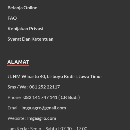
Belanja Online
FAQ
Kebijakan Privasi
Syarat Dan Ketentuan
ALAMAT
Jl. HM Winarto 40, Lirboyo Kediri, Jawa Timur
Sms / Wa : 081 252 22117
Phone :
082 141 747 141 ( CP. Budi )
Email :
lmga.agro@gmail.com
Website :
lmgaagro.com
Jam Kerja : Senin – Sabtu | 07.30 – 17.00