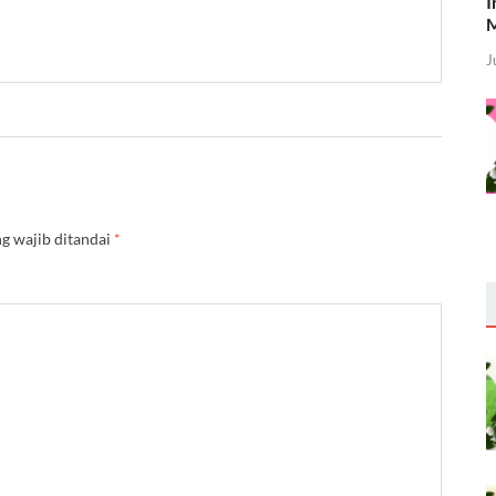
I
M
J
g wajib ditandai
*