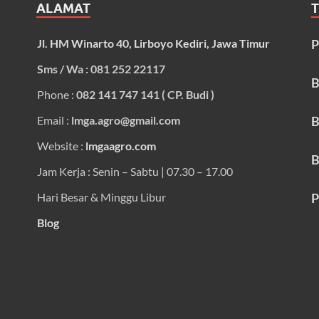
ALAMAT
Jl. HM Winarto 40, Lirboyo Kediri, Jawa Timur
P
Sms / Wa : 081 252 22117
B
Phone :
082 141 747 141 ( CP. Budi )
Email :
lmga.agro@gmail.com
B
Website :
lmgaagro.com
B
Jam Kerja : Senin – Sabtu | 07.30 – 17.00
Hari Besar & Minggu Libur
P
Blog