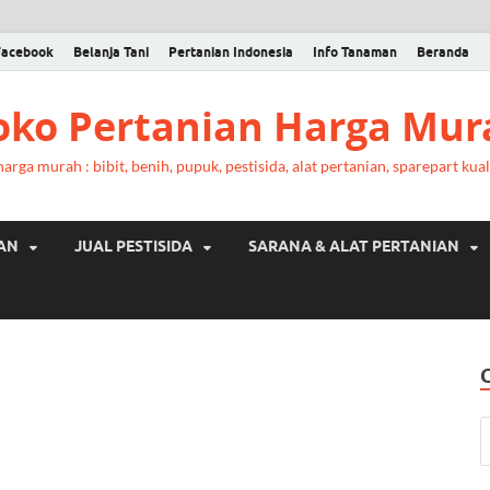
Facebook
Belanja Tani
Pertanian Indonesia
Info Tanaman
Beranda
Toko Pertanian Harga Mur
rga murah : bibit, benih, pupuk, pestisida, alat pertanian, sparepart kual
RAN
JUAL PESTISIDA
SARANA & ALAT PERTANIAN