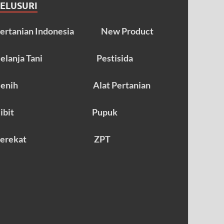
TELUSURI
ertanian Indonesia
New Product
elanja Tani
Pestisida
enih
Alat Pertanian
ibit
Pupuk
erekat
ZPT