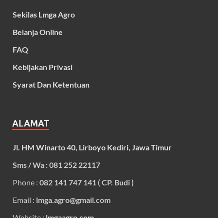
Sekilas Lmga Agro
Belanja Online
FAQ
Kebijakan Privasi
Syarat Dan Ketentuan
ALAMAT
Jl. HM Winarto 40, Lirboyo Kediri, Jawa Timur
Sms / Wa : 081 252 22117
Phone :
082 141 747 141 ( CP. Budi )
Email :
lmga.agro@gmail.com
Website :
lmgaagro.com