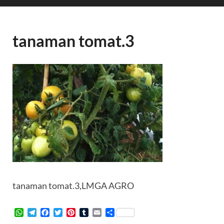
tanaman tomat.3
tanaman tomat.3,LMGA AGRO
W
T
F
T
P
T
E
S
h
e
a
w
i
u
m
h