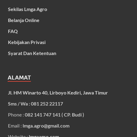
Sekilas Lmga Agro
Belanja Online
FAQ
Kebijakan Privasi
Syarat Dan Ketentuan
ALAMAT
Jl. HM Winarto 40, Lirboyo Kediri, Jawa Timur
Sms / Wa : 081 252 22117
Phone :
082 141 747 141 ( CP. Budi )
Email :
lmga.agro@gmail.com
Website :
lmgaagro.com