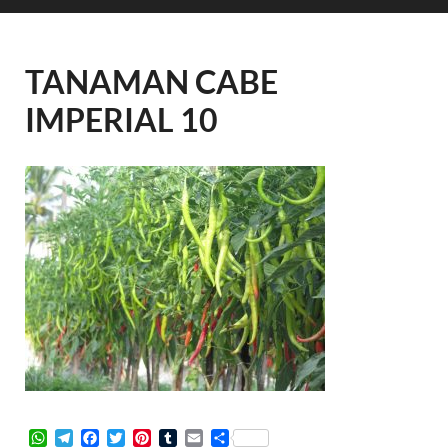
TANAMAN CABE
IMPERIAL 10
W
T
F
T
P
T
E
S