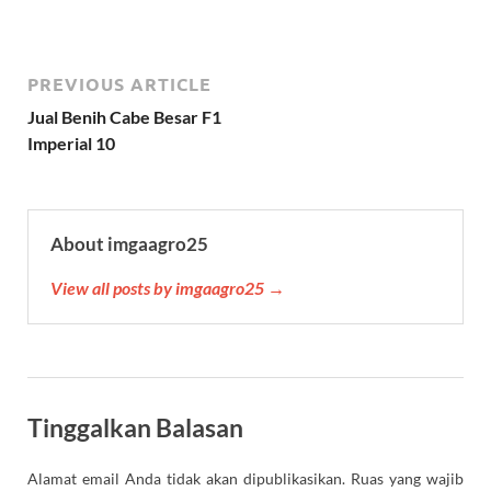
h
e
a
w
i
u
m
h
a
l
c
i
n
m
a
a
t
e
e
t
t
b
i
r
s
g
b
t
e
l
l
e
PREVIOUS ARTICLE
A
r
o
e
r
r
p
a
o
r
e
Jual Benih Cabe Besar F1
p
m
k
s
Imperial 10
t
About imgaagro25
View all posts by imgaagro25 →
Tinggalkan Balasan
Alamat email Anda tidak akan dipublikasikan.
Ruas yang wajib