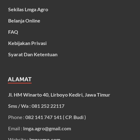
Sekilas Lmga Agro
Belanja Online
FAQ
Kebijakan Privasi
Syarat Dan Ketentuan
ALAMAT
Jl. HM Winarto 40, Lirboyo Kediri, Jawa Timur
Sms / Wa : 081 252 22117
Phone :
082 141 747 141 ( CP. Budi )
Email :
lmga.agro@gmail.com
Website :
lmgaagro.com