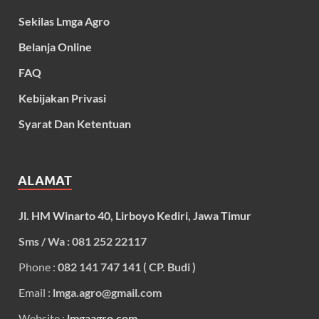
Sekilas Lmga Agro
Belanja Online
FAQ
Kebijakan Privasi
Syarat Dan Ketentuan
ALAMAT
Jl. HM Winarto 40, Lirboyo Kediri, Jawa Timur
Sms / Wa : 081 252 22117
Phone :
082 141 747 141 ( CP. Budi )
Email :
lmga.agro@gmail.com
Website :
lmgaagro.com