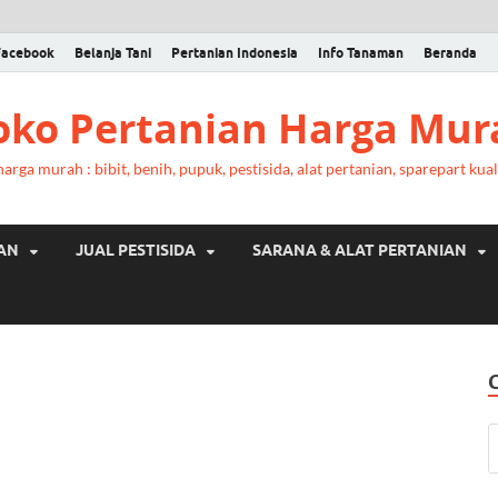
Facebook
Belanja Tani
Pertanian Indonesia
Info Tanaman
Beranda
Toko Pertanian Harga Mur
rga murah : bibit, benih, pupuk, pestisida, alat pertanian, sparepart kual
RAN
JUAL PESTISIDA
SARANA & ALAT PERTANIAN