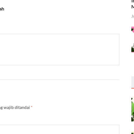
I
M
ah
J
g wajib ditandai
*