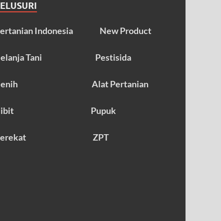
TELUSURI
ertanian Indonesia
New Product
elanja Tani
Pestisida
enih
Alat Pertanian
ibit
Pupuk
erekat
ZPT