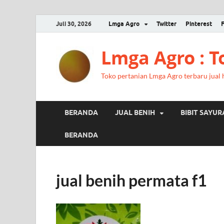
Juli 30, 2026
Lmga Agro
Twitter
Pinterest
Lmga Agro : 
Toko pertanian Lmga Agro terbaru jual ha
BERANDA
JUAL BENIH
BIBIT SAYU
BERANDA
jual benih permata f1