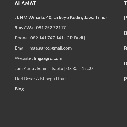
ALAMAT
Jl. HM Winarto 40, Lirboyo Kediri, Jawa Timur
P
Sms / Wa : 081 252 22117
B
Phone :
082 141 747 141 ( CP. Budi )
Email :
lmga.agro@gmail.com
B
Website :
lmgaagro.com
B
Jam Kerja : Senin – Sabtu | 07.30 – 17.00
Hari Besar & Minggu Libur
P
Blog