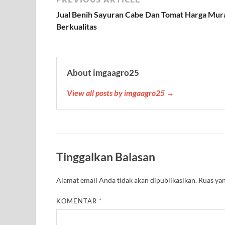
A
r
o
e
r
r
p
a
o
r
e
Jual Benih Sayuran Cabe Dan Tomat Harga Mur
p
m
k
s
Berkualitas
t
About imgaagro25
View all posts by imgaagro25 →
Tinggalkan Balasan
Alamat email Anda tidak akan dipublikasikan.
Ruas yan
KOMENTAR
*