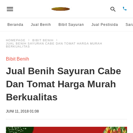
Beranda
Jual Benih
Bibit Sayuran
Jual Pestisida
Sar
HOMEPAGE
BIBIT BENIH
JUAL BENIH SAYURAN CABE DAN TOMAT HARGA MURAH
Type
BERKUALITAS
your
sear
Bibit Benih
quer
and
Jual Benih Sayuran Cabe
hit
enter
Dan Tomat Harga Murah
Berkualitas
JUNI 11, 2018 01:08