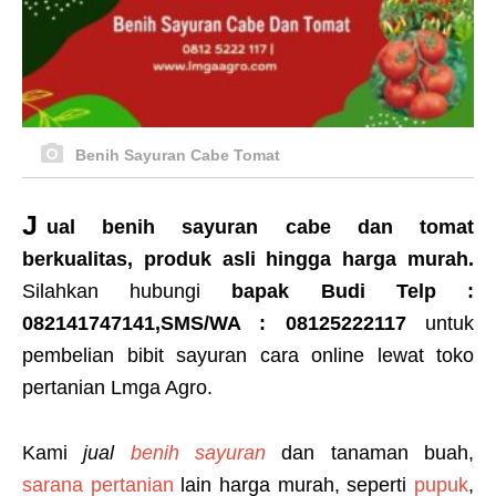
Benih Sayuran Cabe Tomat
J
ual benih sayuran cabe dan tomat
berkualitas
, produk asli hingga harga murah.
Silahkan hubungi
bapak Budi Telp :
082141747141,SMS/WA : 08125222117
untuk
pembelian bibit sayuran cara online lewat toko
pertanian Lmga Agro.
Kami
jual
benih sayuran
dan tanaman buah,
sarana pertanian
lain harga murah, seperti
pupuk
,