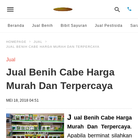
Beranda
Jual Benih
Bibit Sayuran
Jual Pestisida
Sar
HOMEPAGE
JUAL
JUAL BENIH CABE HARGA MURAH DAN TERPERCAYA
Type
your
sear
Jual
quer
and
Jual Benih Cabe Harga
hit
enter
Murah Dan Terpercaya
MEI 18, 2018 04:51
J
ual Benih Cabe Harga
Murah Dan Terpercaya
.
Apabila berminat silahkan