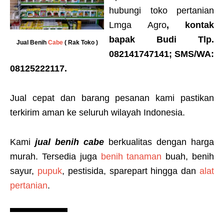
hubungi toko pertanian
Lmga Agro
, kontak
bapak
Budi Tlp.
Jual Benih
Cabe
( Rak Toko )
082141747141; SMS/WA:
08125222117
.
Jual cepat dan barang pesanan kami pastikan
terkirim aman ke seluruh wilayah Indonesia.
Kami
jual benih cabe
berkualitas dengan harga
murah. Tersedia juga
benih tanaman
buah, benih
sayur,
pupuk
, pestisida, sparepart hingga dan
alat
pertanian
.