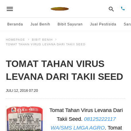
Beranda
Jual Benih
Bibit Sayuran
Jual Pestisida
Sar
HOMEPAGE
BIBIT BENIH
TOMAT TAHAN VIRUS LEVANA DARI TAKII SEED
Type
your
sear
quer
TOMAT TAHAN VIRUS
and
hit
LEVANA DARI TAKII SEED
enter
JULI 12, 2016 07:20
Tomat Tahan Virus Levana Dari
Takii Seed.
08125222117
WA/SMS LMGA AGRO
. Tomat