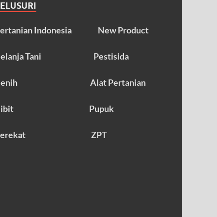
TELUSURI
ertanian Indonesia
New Product
elanja Tani
Pestisida
enih
Alat Pertanian
ibit
Pupuk
erekat
ZPT