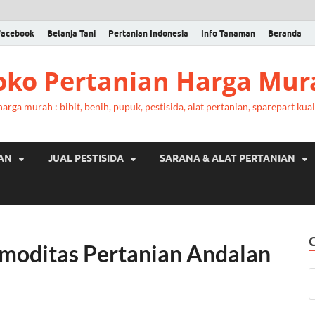
Facebook
Belanja Tani
Pertanian Indonesia
Info Tanaman
Beranda
Toko Pertanian Harga Mur
rga murah : bibit, benih, pupuk, pestisida, alat pertanian, sparepart kual
RAN
JUAL PESTISIDA
SARANA & ALAT PERTANIAN
moditas Pertanian Andalan