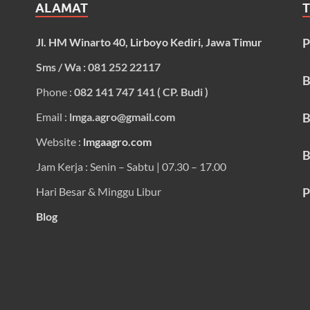
ALAMAT
Jl. HM Winarto 40, Lirboyo Kediri, Jawa Timur
P
Sms / Wa : 081 252 22117
B
Phone :
082 141 747 141 ( CP. Budi )
Email :
lmga.agro@gmail.com
B
Website :
lmgaagro.com
B
Jam Kerja : Senin – Sabtu | 07.30 – 17.00
Hari Besar & Minggu Libur
P
Blog