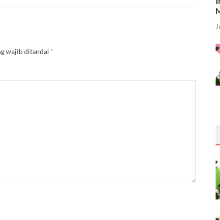
I
M
J
g wajib ditandai
*