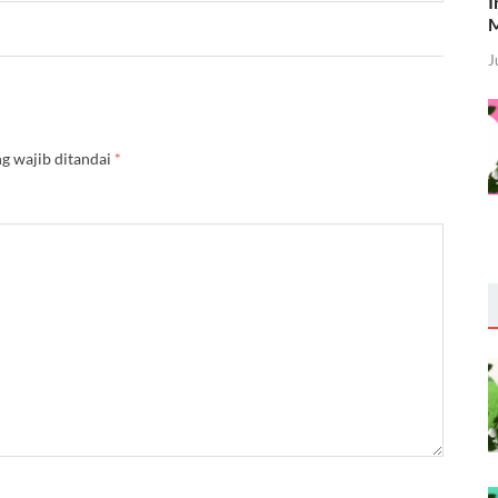
I
M
J
g wajib ditandai
*