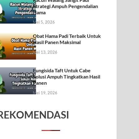
Strategi Ampuh Pengendalian
Hama
Mei 5, 2026
Obat Hama Padi Terbaik Untuk
Hasil Panen Maksimal
Mei 13, 2026
Fungisida Taft Untuk Cabe
Solusi Ampuh Tingkatkan Hasil
Panen
Mei 19, 2026
REKOMENDASI