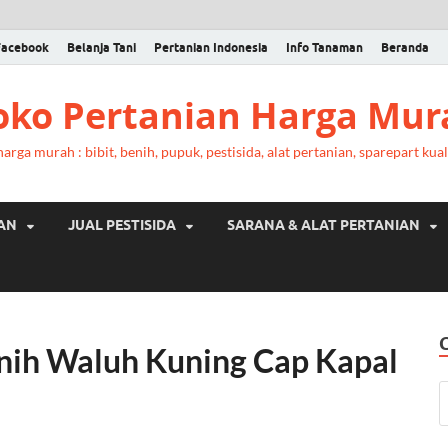
Facebook
Belanja Tani
Pertanian Indonesia
Info Tanaman
Beranda
Toko Pertanian Harga Mur
rga murah : bibit, benih, pupuk, pestisida, alat pertanian, sparepart kual
RAN
JUAL PESTISIDA
SARANA & ALAT PERTANIAN
ih Waluh Kuning Cap Kapal