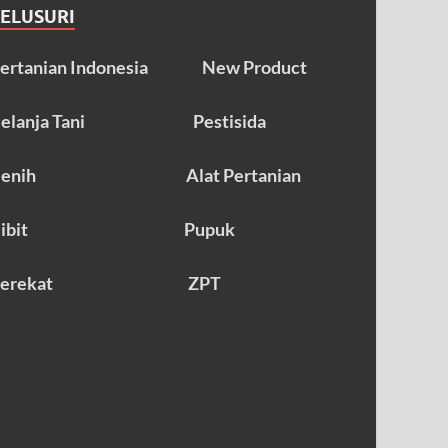
TELUSURI
ertanian Indonesia
New Product
elanja Tani
Pestisida
enih
Alat Pertanian
ibit
Pupuk
erekat
ZPT