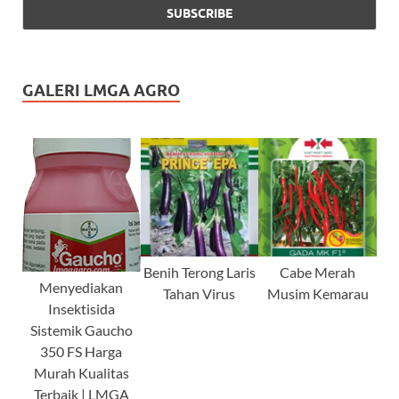
GALERI LMGA AGRO
Benih Terong Laris
Cabe Merah
Menyediakan
Tahan Virus
Musim Kemarau
Insektisida
Sistemik Gaucho
350 FS Harga
Murah Kualitas
Terbaik | LMGA