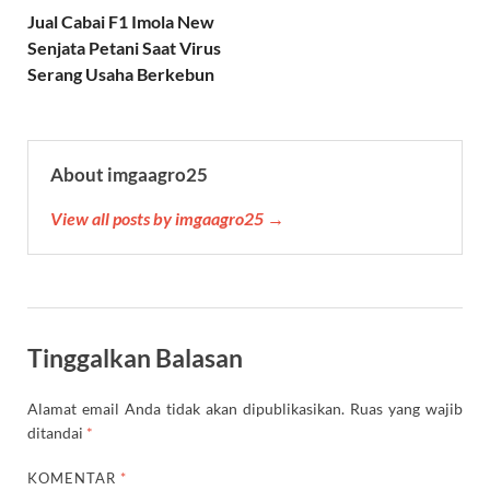
p
a
o
r
e
Jual Cabai F1 Imola New
p
m
k
s
Senjata Petani Saat Virus
t
Serang Usaha Berkebun
About imgaagro25
View all posts by imgaagro25 →
Tinggalkan Balasan
Alamat email Anda tidak akan dipublikasikan.
Ruas yang wajib
ditandai
*
KOMENTAR
*