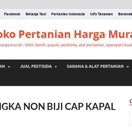
Facebook
Belanja Tani
Pertanian Indonesia
Info Tanaman
Berand
Toko Pertanian Harga Mur
rga murah : bibit, benih, pupuk, pestisida, alat pertanian, sparepart kual
RAN
JUAL PESTISIDA
SARANA & ALAT PERTANIAN
GKA NON BIJI CAP KAPAL