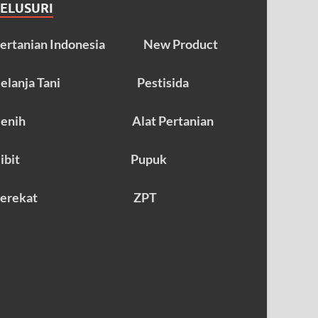
TELUSURI
ertanian Indonesia
New Product
elanja Tani
Pestisida
enih
Alat Pertanian
ibit
Pupuk
erekat
ZPT