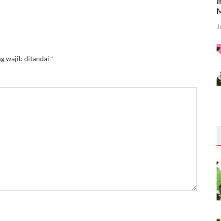
I
M
J
g wajib ditandai
*