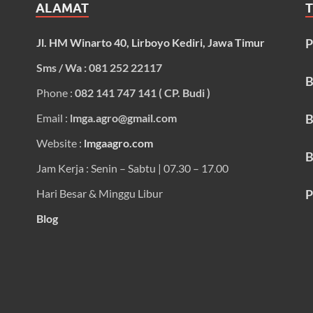
ALAMAT
Jl. HM Winarto 40, Lirboyo Kediri, Jawa Timur
P
Sms / Wa : 081 252 22117
B
Phone :
082 141 747 141 ( CP. Budi )
Email :
lmga.agro@gmail.com
B
Website :
lmgaagro.com
B
Jam Kerja : Senin – Sabtu | 07.30 – 17.00
Hari Besar & Minggu Libur
P
Blog