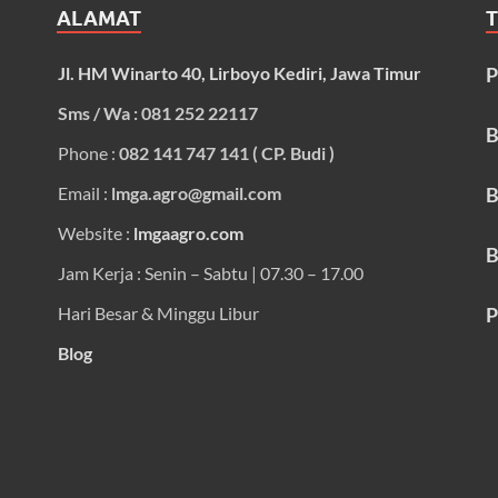
ALAMAT
Jl. HM Winarto 40, Lirboyo Kediri, Jawa Timur
P
Sms / Wa : 081 252 22117
B
Phone :
082 141 747 141 ( CP. Budi )
Email :
lmga.agro@gmail.com
B
Website :
lmgaagro.com
B
Jam Kerja : Senin – Sabtu | 07.30 – 17.00
Hari Besar & Minggu Libur
P
Blog