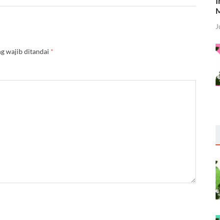
I
M
J
g wajib ditandai
*