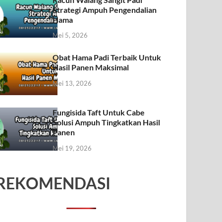
Strategi Ampuh Pengendalian
Hama
Mei 5, 2026
Obat Hama Padi Terbaik Untuk
Hasil Panen Maksimal
Mei 13, 2026
Fungisida Taft Untuk Cabe
Solusi Ampuh Tingkatkan Hasil
Panen
Mei 19, 2026
REKOMENDASI