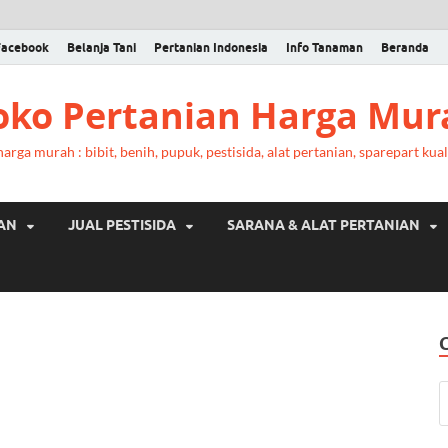
Facebook
Belanja Tani
Pertanian Indonesia
Info Tanaman
Beranda
Toko Pertanian Harga Mur
rga murah : bibit, benih, pupuk, pestisida, alat pertanian, sparepart kual
RAN
JUAL PESTISIDA
SARANA & ALAT PERTANIAN