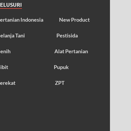
TELUSURI
ertanian Indonesia
New Product
elanja Tani
Pestisida
enih
Alat Pertanian
ibit
Pupuk
erekat
ZPT