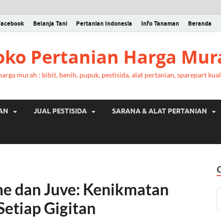
Facebook
Belanja Tani
Pertanian Indonesia
Info Tanaman
Beranda
Toko Pertanian Harga Mur
rga murah : bibit, benih, pupuk, pestisida, alat pertanian, sparepart kual
RAN
JUAL PESTISIDA
SARANA & ALAT PERTANIAN
me dan Juve: Kenikmatan
Setiap Gigitan