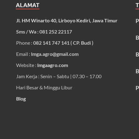
ALAMAT
Jl. HM Winarto 40, Lirboyo Kediri, Jawa Timur
P
Sms / Wa : 081 252 22117
B
Phone :
082 141 747 141 ( CP. Budi )
Email :
lmga.agro@gmail.com
B
Website :
lmgaagro.com
B
Jam Kerja : Senin – Sabtu | 07.30 – 17.00
Hari Besar & Minggu Libur
P
Blog