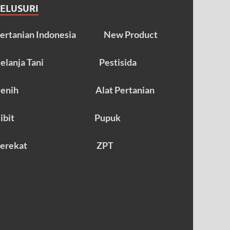
TELUSURI
ertanian Indonesia
New Product
elanja Tani
Pestisida
enih
Alat Pertanian
ibit
Pupuk
erekat
ZPT