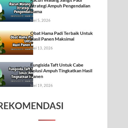
Strategi Ampuh Pengendalian
Hama
Mei 5, 2026
Obat Hama Padi Terbaik Untuk
Hasil Panen Maksimal
Mei 13, 2026
Fungisida Taft Untuk Cabe
Solusi Ampuh Tingkatkan Hasil
Panen
Mei 19, 2026
REKOMENDASI