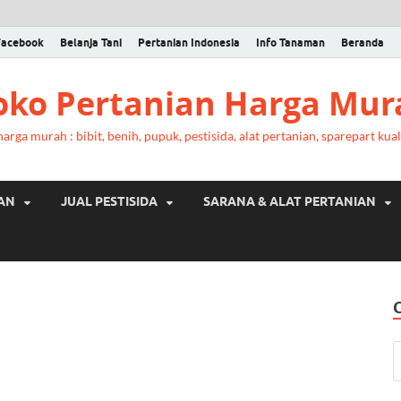
Facebook
Belanja Tani
Pertanian Indonesia
Info Tanaman
Beranda
Toko Pertanian Harga Mur
rga murah : bibit, benih, pupuk, pestisida, alat pertanian, sparepart kual
RAN
JUAL PESTISIDA
SARANA & ALAT PERTANIAN