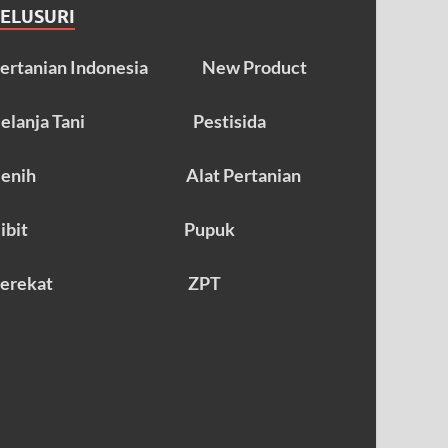
TELUSURI
ertanian Indonesia
New Product
elanja Tani
Pestisida
enih
Alat Pertanian
ibit
Pupuk
erekat
ZPT