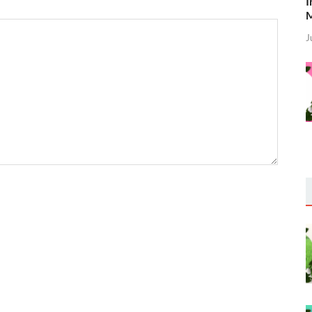
I
M
J