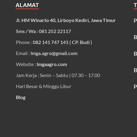
ALAMAT
Jl. HM Winarto 40, Lirboyo Kediri, Jawa Timur
P
Sms / Wa : 081 252 22117
B
Phone :
082 141 747 141 ( CP. Budi )
Email :
lmga.agro@gmail.com
B
Website :
lmgaagro.com
B
Jam Kerja : Senin – Sabtu | 07.30 – 17.00
Hari Besar & Minggu Libur
P
Blog