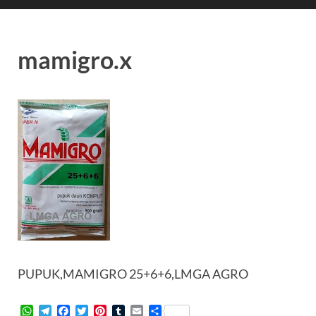
mamigro.x
PUPUK,MAMIGRO 25+6+6,LMGA AGRO
W
T
F
T
P
T
E
S