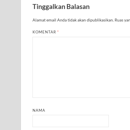
A
r
o
e
r
r
Tinggalkan Balasan
p
a
o
r
e
p
m
k
s
t
Alamat email Anda tidak akan dipublikasikan.
Ruas yan
KOMENTAR
*
NAMA