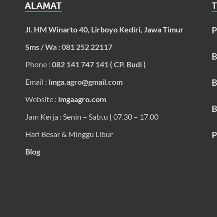
ALAMAT
Jl. HM Winarto 40, Lirboyo Kediri, Jawa Timur
P
Sms / Wa : 081 252 22117
B
Phone :
082 141 747 141 ( CP. Budi )
Email :
lmga.agro@gmail.com
B
Website :
lmgaagro.com
B
Jam Kerja : Senin – Sabtu | 07.30 – 17.00
Hari Besar & Minggu Libur
P
Blog