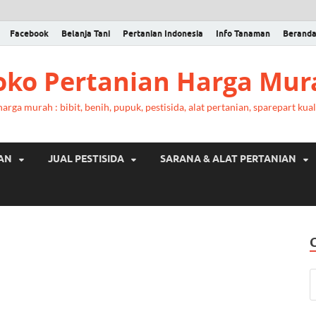
Facebook
Belanja Tani
Pertanian Indonesia
Info Tanaman
Berand
Toko Pertanian Harga Mur
rga murah : bibit, benih, pupuk, pestisida, alat pertanian, sparepart kual
RAN
JUAL PESTISIDA
SARANA & ALAT PERTANIAN