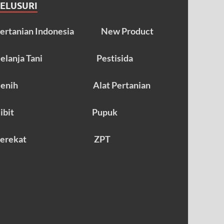
TELUSURI
ertanian Indonesia
New Product
elanja Tani
Pestisida
enih
Alat Pertanian
ibit
Pupuk
erekat
ZPT