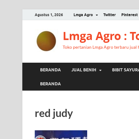
Agustus 1, 2026
Lmga Agro
Twitter
Pinterest
Lmga Agro : 
Toko pertanian Lmga Agro terbaru jual ha
BERANDA
JUAL BENIH
BIBIT SAYU
BERANDA
red judy