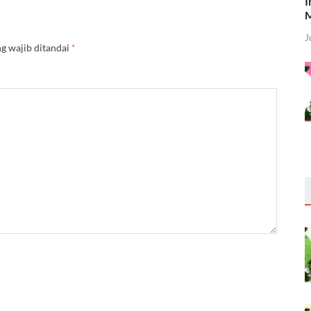
I
M
J
g wajib ditandai
*