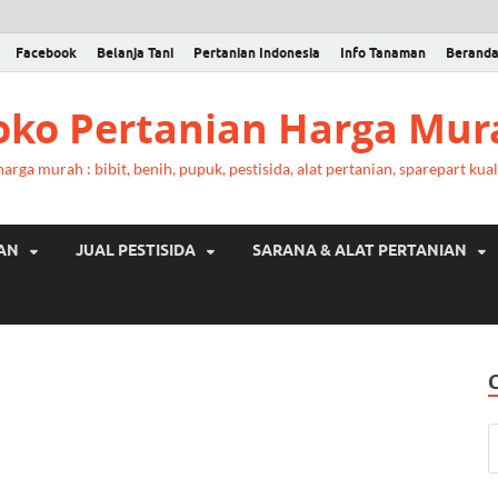
Facebook
Belanja Tani
Pertanian Indonesia
Info Tanaman
Berand
Toko Pertanian Harga Mur
rga murah : bibit, benih, pupuk, pestisida, alat pertanian, sparepart kual
RAN
JUAL PESTISIDA
SARANA & ALAT PERTANIAN