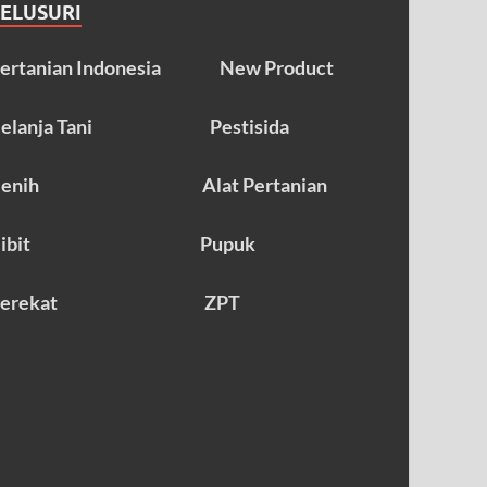
TELUSURI
ertanian Indonesia
New Product
elanja Tani
Pestisida
enih
Alat Pertanian
ibit
Pupuk
erekat
ZPT