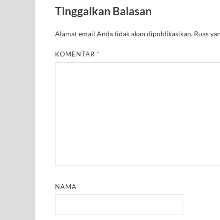
A
r
o
e
r
r
Tinggalkan Balasan
p
a
o
r
e
p
m
k
s
t
Alamat email Anda tidak akan dipublikasikan.
Ruas yan
KOMENTAR
*
NAMA