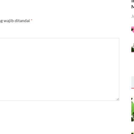
I
M
J
g wajib ditandai
*