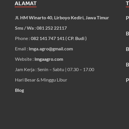
ALAMAT
Jl. HM Winarto 40, Lirboyo Kediri, Jawa Timur
P
Sms / Wa : 081 252 22117
B
Phone :
082 141 747 141 ( CP. Budi )
Email :
lmga.agro@gmail.com
B
Website :
lmgaagro.com
B
Jam Kerja : Senin – Sabtu | 07.30 – 17.00
Hari Besar & Minggu Libur
P
Blog