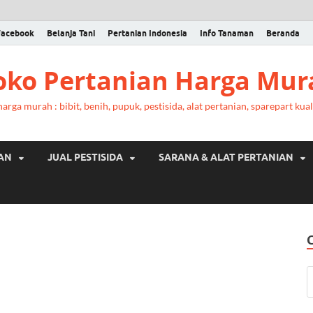
Facebook
Belanja Tani
Pertanian Indonesia
Info Tanaman
Beranda
Toko Pertanian Harga Mur
rga murah : bibit, benih, pupuk, pestisida, alat pertanian, sparepart kual
RAN
JUAL PESTISIDA
SARANA & ALAT PERTANIAN