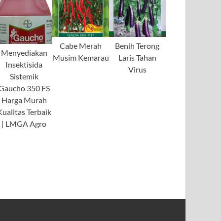
Cabe Merah
Benih Terong
Menyediakan
Musim Kemarau
Laris Tahan
Insektisida
Virus
Sistemik
Gaucho 350 FS
Harga Murah
Kualitas Terbaik
| LMGA Agro