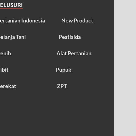
TELUSURI
ertanian Indonesia
New Product
elanja Tani
Pestisida
enih
Alat Pertanian
ibit
Pupuk
erekat
ZPT