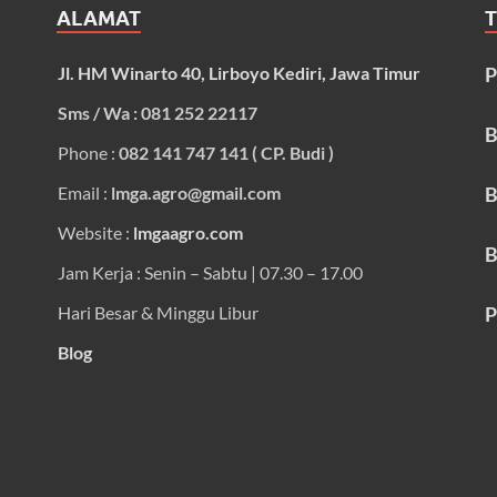
ALAMAT
Jl. HM Winarto 40, Lirboyo Kediri, Jawa Timur
P
Sms / Wa : 081 252 22117
B
Phone :
082 141 747 141 ( CP. Budi )
Email :
lmga.agro@gmail.com
B
Website :
lmgaagro.com
B
Jam Kerja : Senin – Sabtu | 07.30 – 17.00
Hari Besar & Minggu Libur
P
Blog