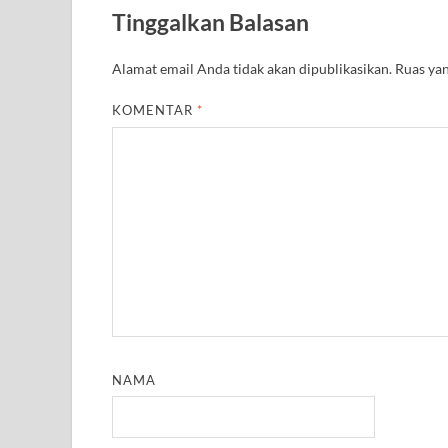
A
r
o
e
r
r
Tinggalkan Balasan
p
a
o
r
e
p
m
k
s
t
Alamat email Anda tidak akan dipublikasikan.
Ruas yan
KOMENTAR
*
NAMA