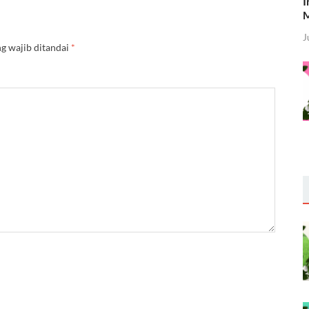
I
M
J
g wajib ditandai
*