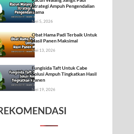
Strategi Ampuh Pengendalian
Hama
Mei 5, 2026
Obat Hama Padi Terbaik Untuk
Hasil Panen Maksimal
Mei 13, 2026
Fungisida Taft Untuk Cabe
Solusi Ampuh Tingkatkan Hasil
Panen
Mei 19, 2026
REKOMENDASI