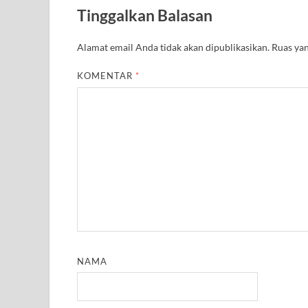
A
r
o
e
r
r
Tinggalkan Balasan
p
a
o
r
e
p
m
k
s
t
Alamat email Anda tidak akan dipublikasikan.
Ruas yan
KOMENTAR
*
NAMA