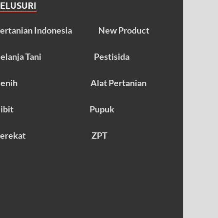
TELUSURI
ertanian Indonesia
New Product
elanja Tani
Pestisida
enih
Alat Pertanian
ibit
Pupuk
erekat
ZPT