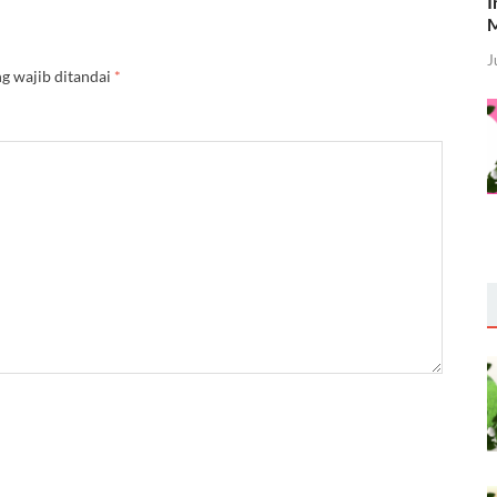
I
M
J
g wajib ditandai
*