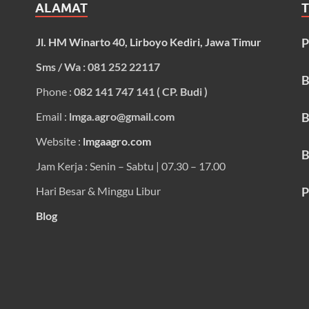
ALAMAT
Jl. HM Winarto 40, Lirboyo Kediri, Jawa Timur
P
Sms / Wa : 081 252 22117
B
Phone :
082 141 747 141 ( CP. Budi )
Email :
lmga.agro@gmail.com
B
Website :
lmgaagro.com
B
Jam Kerja : Senin – Sabtu | 07.30 – 17.00
Hari Besar & Minggu Libur
P
Blog