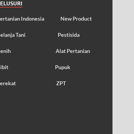
TELUSURI
ertanian Indonesia
New Product
elanja Tani
Pestisida
enih
Alat Pertanian
ibit
Pupuk
erekat
ZPT