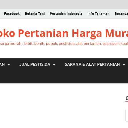
Facebook
Belanja Tani
Pertanian Indonesia
Info Tanaman
Berand
Toko Pertanian Harga Mur
rga murah : bibit, benih, pupuk, pestisida, alat pertanian, sparepart kual
RAN
JUAL PESTISIDA
SARANA & ALAT PERTANIAN