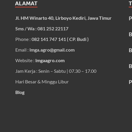
ALAMAT
Jl. HM Winarto 40, Lirboyo Kediri, Jawa Timur
P
Sms / Wa : 081 252 22117
B
Phone :
082 141 747 141 ( CP. Budi )
Email :
lmga.agro@gmail.com
B
Website :
lmgaagro.com
B
Jam Kerja : Senin – Sabtu | 07.30 – 17.00
Hari Besar & Minggu Libur
P
Blog