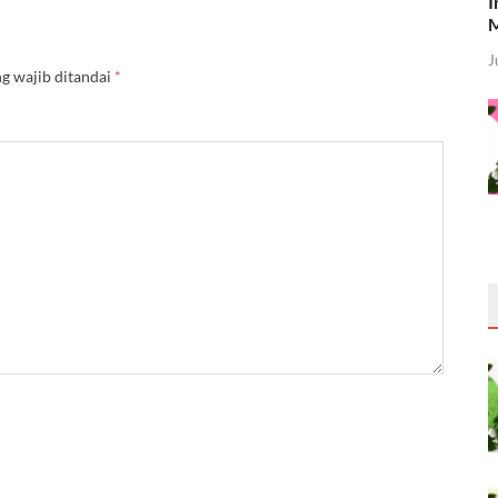
I
M
J
g wajib ditandai
*