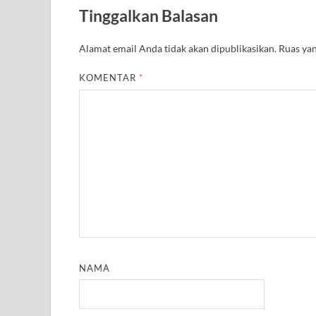
A
r
o
e
r
r
Tinggalkan Balasan
p
a
o
r
e
p
m
k
s
t
Alamat email Anda tidak akan dipublikasikan.
Ruas yan
KOMENTAR
*
NAMA